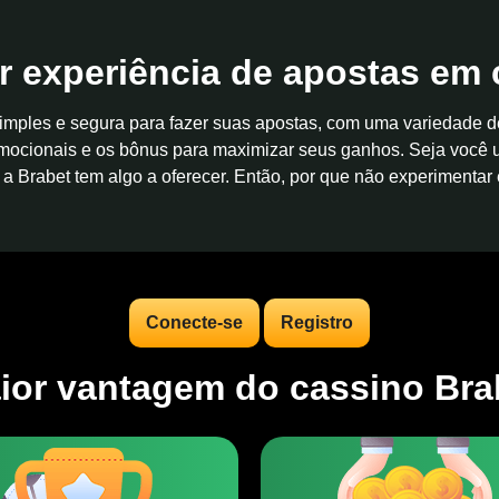
r experiência de apostas em
simples e segura para fazer suas apostas, com uma variedade d
romocionais e os bônus para maximizar seus ganhos. Seja você 
 a Brabet tem algo a oferecer. Então, por que não experimentar
Conecte-se
Registro
ior vantagem do cassino Bra