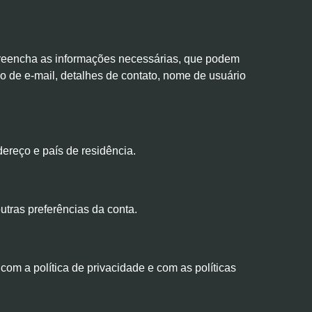
 Preencha as informações necessárias, que podem
o de e-mail, detalhes de contato, nome de usuário
ereço e país de residência.
utras preferências da conta.
om a política de privacidade e com as políticas