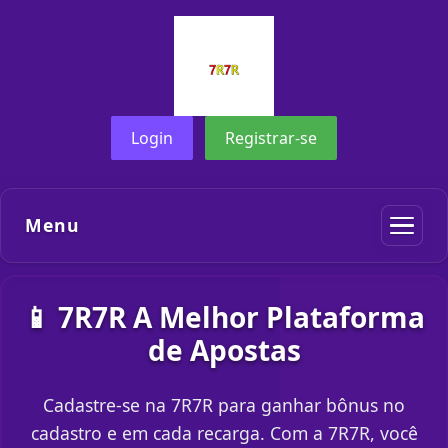
Login
Registrar-se
Menu
📱 7R7R A Melhor Plataforma
de Apostas
Cadastre-se na 7R7R para ganhar bônus no
cadastro e em cada recarga. Com a 7R7R, você