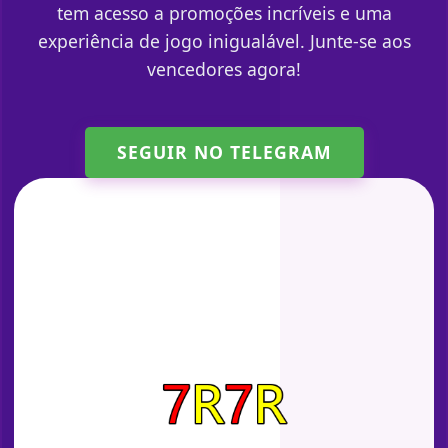
tem acesso a promoções incríveis e uma
experiência de jogo inigualável. Junte-se aos
vencedores agora!
SEGUIR NO TELEGRAM