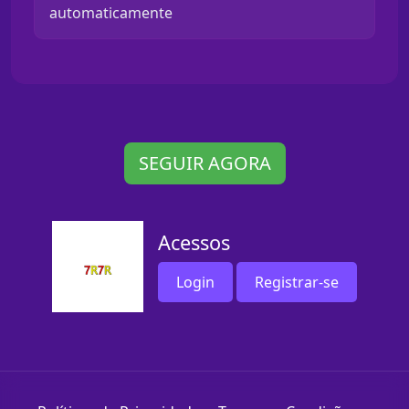
automaticamente
SEGUIR AGORA
Acessos
Login
Registrar-se