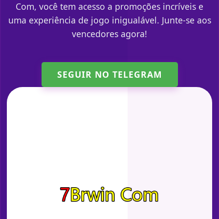
Com, você tem acesso a promoções incríveis e
uma experiência de jogo inigualável. Junte-se aos
vencedores agora!
SEGUIR NO TELEGRAM