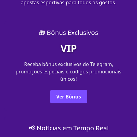
apostas esportivas para todos os gostos.
🎁 Bônus Exclusivos
VIP
Receba bônus exclusivos do Telegram,
promoções especiais e códigos promocionais
únicos!
Ver Bônus
📢 Notícias em Tempo Real