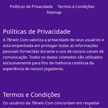
Políticas de Privacidade
Termos e Condições
Sitemap
Políticas de Privacidade
A 7Brwin Com valoriza a privacidade de seus usuários e
está empenhada em proteger todas as informações
pessoais fornecidas durante o uso de nossos canais de
comunicação. Todos os dados coletados são utilizados
exclusivamente para fins de melhoria contínua da
experiência de nossos jogadores.
Termos e Condições
Os usuários da 7Brwin Com concordam em respeitar