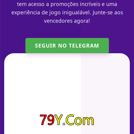
tem acesso a promoções incríveis e uma
experiência de jogo inigualável. Junte-se aos
vencedores agora!
SEGUIR NO TELEGRAM