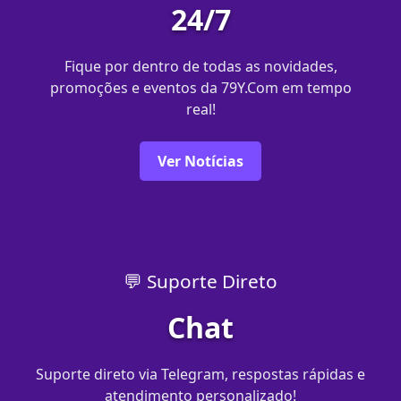
24/7
Fique por dentro de todas as novidades,
promoções e eventos da 79Y.Com em tempo
real!
Ver Notícias
💬 Suporte Direto
Chat
Suporte direto via Telegram, respostas rápidas e
atendimento personalizado!