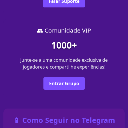
Falar Suporte
👥 Comunidade VIP
1000+
Junte-se a uma comunidade exclusiva de
jogadores e compartilhe experiências!
Entrar Grupo
📱 Como Seguir no Telegram