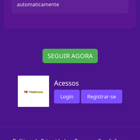
automaticamente
SEGUIR AGORA
Acessos
Login
Registrar-se