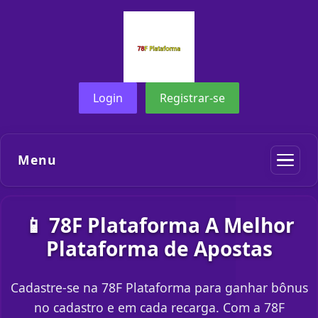
Login
Registrar-se
Menu
📱 78F Plataforma A Melhor
Plataforma de Apostas
Cadastre-se na 78F Plataforma para ganhar bônus
no cadastro e em cada recarga. Com a 78F