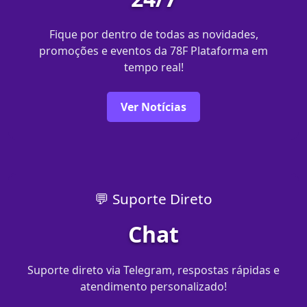
Fique por dentro de todas as novidades,
promoções e eventos da 78F Plataforma em
tempo real!
Ver Notícias
💬 Suporte Direto
Chat
Suporte direto via Telegram, respostas rápidas e
atendimento personalizado!