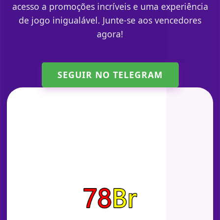
acesso a promoções incríveis e uma experiência
de jogo inigualável. Junte-se aos vencedores
agora!
SEGUIR NO TELEGRAM