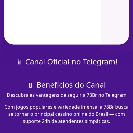
📱 Canal Oficial no Telegram!
📱 Benefícios do Canal
Descubra as vantagens de seguir a 78Br no Telegram
Com jogos populares e variedade imensa, a 78Br busca
se tornar o principal cassino online do Brasil — com
suporte 24h de atendentes simpáticas.