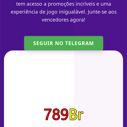
tem acesso a promoções incríveis e uma
experiência de jogo inigualável. Junte-se aos
vencedores agora!
SEGUIR NO TELEGRAM