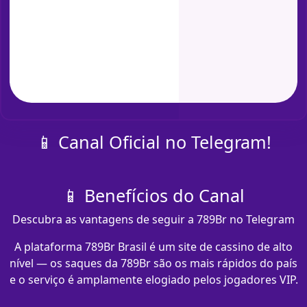
📱 Canal Oficial no Telegram!
📱 Benefícios do Canal
Descubra as vantagens de seguir a 789Br no Telegram
A plataforma 789Br Brasil é um site de cassino de alto
nível — os saques da 789Br são os mais rápidos do país
e o serviço é amplamente elogiado pelos jogadores VIP.