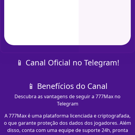
📱 Canal Oficial no Telegram!
📱 Benefícios do Canal
Descubra as vantagens de seguir a 777Max no
Telegram
A 777Max é uma plataforma licenciada e criptografada,
o que garante proteção dos dados dos jogadores. Além
disso, conta com uma equipe de suporte 24h, pronta