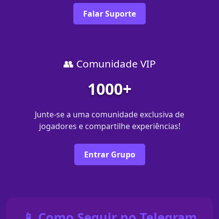
Falar Suporte
👥 Comunidade VIP
1000+
Junte-se a uma comunidade exclusiva de
jogadores e compartilhe experiências!
Entrar Grupo
📱 Como Seguir no Telegram