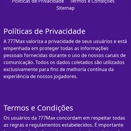
Políticas de Privacidade
Termos e Condições
Sitemap
Políticas de Privacidade
A 777Max valoriza a privacidade de seus usuários e está
empenhada em proteger todas as informações
pessoais fornecidas durante o uso de nossos canais de
comunicação. Todos os dados coletados são utilizados
exclusivamente para fins de melhoria contínua da
experiência de nossos jogadores.
Termos e Condições
Os usuários da 777Max concordam em respeitar todas
as regras e regulamentos estabelecidos. É importante