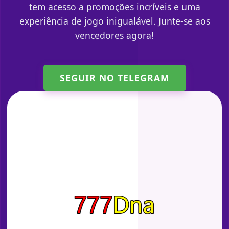
tem acesso a promoções incríveis e uma
experiência de jogo inigualável. Junte-se aos
vencedores agora!
SEGUIR NO TELEGRAM