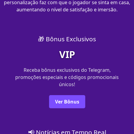
personalização faz com que o jogador se sinta em casa,
aumentando o nível de satisfação e imersão.
🎁 Bônus Exclusivos
VIP
Receba bônus exclusivos do Telegram,
promoções especiais e códigos promocionais
únicos!
Ver Bônus
📢 Notícias em Tempo Real