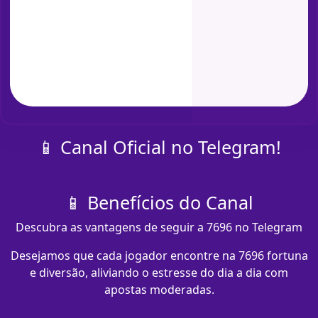
📱 Canal Oficial no Telegram!
📱 Benefícios do Canal
Descubra as vantagens de seguir a 7696 no Telegram
Desejamos que cada jogador encontre na 7696 fortuna
e diversão, aliviando o estresse do dia a dia com
apostas moderadas.