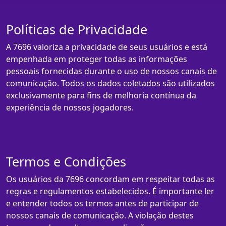
Políticas de Privacidade
A 7696 valoriza a privacidade de seus usuários e está
empenhada em proteger todas as informações
pessoais fornecidas durante o uso de nossos canais de
comunicação. Todos os dados coletados são utilizados
exclusivamente para fins de melhoria contínua da
experiência de nossos jogadores.
Termos e Condições
Os usuários da 7696 concordam em respeitar todas as
regras e regulamentos estabelecidos. É importante ler
e entender todos os termos antes de participar de
nossos canais de comunicação. A violação destes