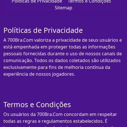
Políticas de Privacidade
Termos e Condições
Sitemap
Políticas de Privacidade
A 700Bra.Com valoriza a privacidade de seus usuários e
está empenhada em proteger todas as informações
pessoais fornecidas durante o uso de nossos canais de
comunicação. Todos os dados coletados são utilizados
exclusivamente para fins de melhoria contínua da
experiência de nossos jogadores.
Termos e Condições
Os usuários da 700Bra.Com concordam em respeitar
todas as regras e regulamentos estabelecidos. É