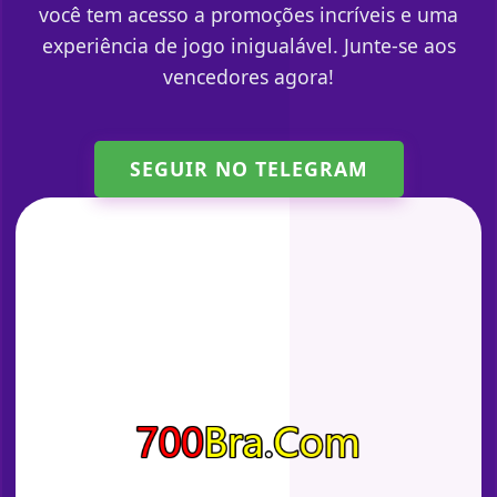
você tem acesso a promoções incríveis e uma
experiência de jogo inigualável. Junte-se aos
vencedores agora!
SEGUIR NO TELEGRAM