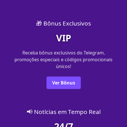
🎁 Bônus Exclusivos
VIP
Receba bônus exclusivos do Telegram,
promoções especiais e códigos promocionais
únicos!
Ver Bônus
📢 Notícias em Tempo Real
24/7