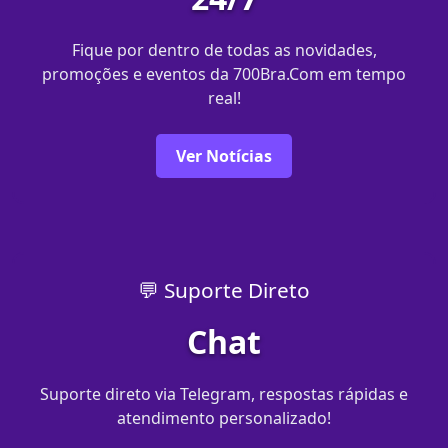
Fique por dentro de todas as novidades,
promoções e eventos da 700Bra.Com em tempo
real!
Ver Notícias
💬 Suporte Direto
Chat
Suporte direto via Telegram, respostas rápidas e
atendimento personalizado!