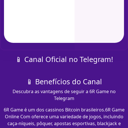
📱 Canal Oficial no Telegram!
📱 Benefícios do Canal
Descubra as vantagens de seguir a 6R Game no
Telegram
6R Game é um dos cassinos Bitcoin brasileiros.6R Game
Online Com oferece uma variedade de jogos, incluindo
caça-níqueis, pôquer, apostas esportivas, blackjack e