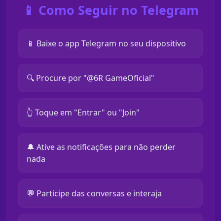
📱 Como Seguir no Telegram
📱 Baixe o app Telegram no seu dispositivo
🔍 Procure por "@6R GameOficial"
👆 Toque em "Entrar" ou "Join"
🔔 Ative as notificações para não perder
nada
💬 Participe das conversas e interaja