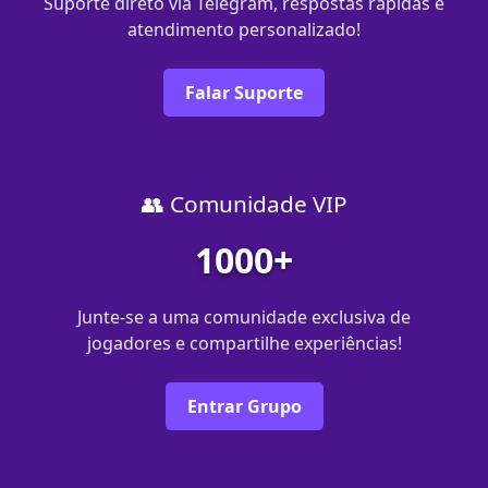
Suporte direto via Telegram, respostas rápidas e
atendimento personalizado!
Falar Suporte
👥 Comunidade VIP
1000+
Junte-se a uma comunidade exclusiva de
jogadores e compartilhe experiências!
Entrar Grupo