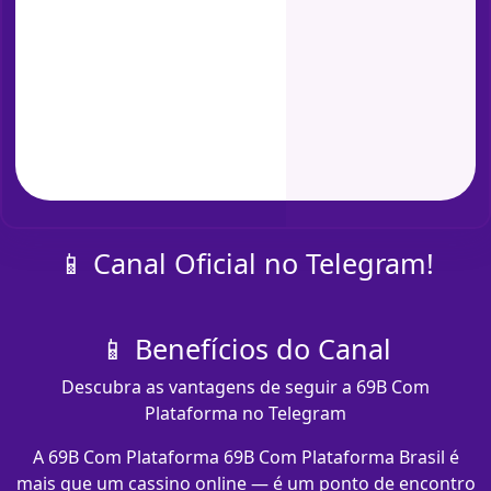
📱 Canal Oficial no Telegram!
📱 Benefícios do Canal
Descubra as vantagens de seguir a 69B Com
Plataforma no Telegram
A 69B Com Plataforma 69B Com Plataforma Brasil é
mais que um cassino online — é um ponto de encontro