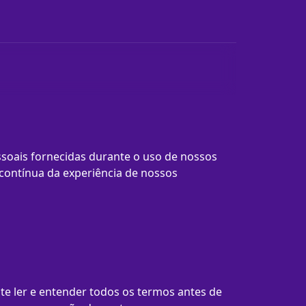
ssoais fornecidas durante o uso de nossos
 contínua da experiência de nossos
te ler e entender todos os termos antes de