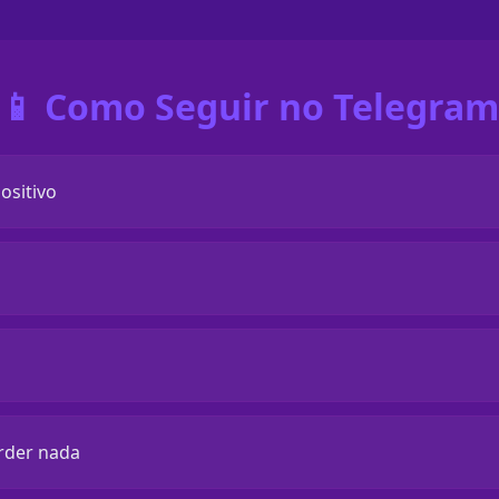
📱 Como Seguir no Telegram
ositivo
erder nada