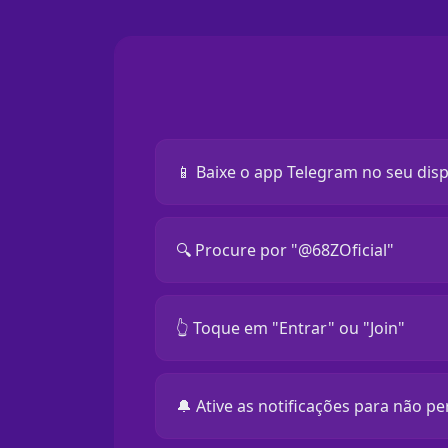
📱 Baixe o app Telegram no seu disp
🔍 Procure por "@68ZOficial"
👆 Toque em "Entrar" ou "Join"
🔔 Ative as notificações para não p