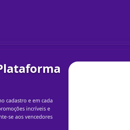
 Plataforma
no cadastro e em cada
promoções incríveis e
unte-se aos vencedores