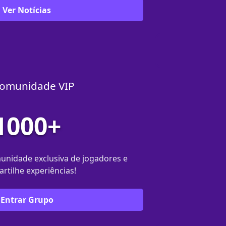
Ver Notícias
Comunidade VIP
1000+
unidade exclusiva de jogadores e
rtilhe experiências!
Entrar Grupo