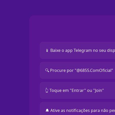
📱 Baixe o app Telegram no seu disp
🔍 Procure por "@6855.ComOficial"
👆 Toque em "Entrar" ou "Join"
🔔 Ative as notificações para não p