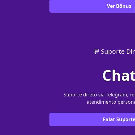
Ver Bônus
💬 Suporte Di
Cha
Suporte direto via Telegram, r
atendimento persona
Falar Suport