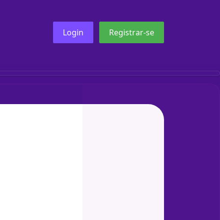
Login
Registrar-se