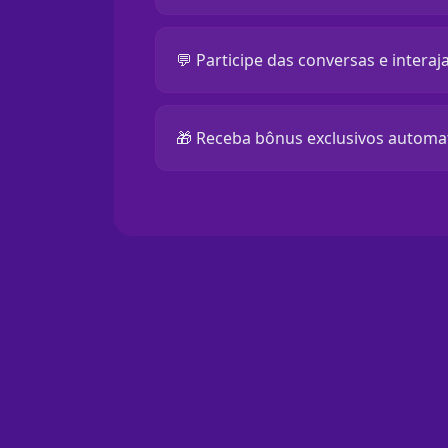
💬 Participe das conversas e interaj
🎁 Receba bônus exclusivos autom