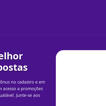
elhor
postas
bônus no cadastro e em
em acesso a promoções
ualável. Junte-se aos