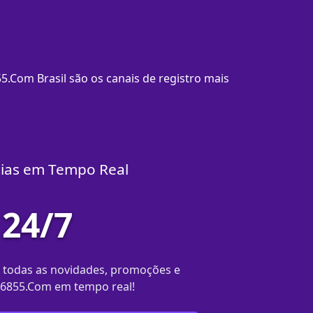
5.Com Brasil são os canais de registro mais
cias em Tempo Real
24/7
e todas as novidades, promoções e
 6855.Com em tempo real!