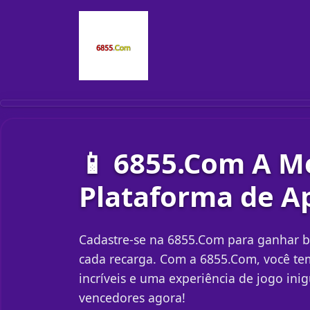
📱 6855.Com A M
Plataforma de A
Cadastre-se na 6855.Com para ganhar 
cada recarga. Com a 6855.Com, você t
incríveis e uma experiência de jogo inig
vencedores agora!