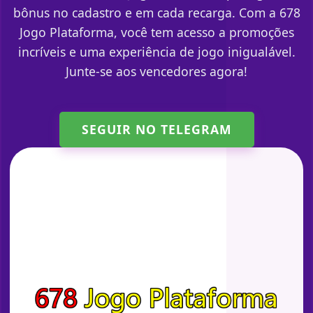
bônus no cadastro e em cada recarga. Com a 678
Jogo Plataforma, você tem acesso a promoções
incríveis e uma experiência de jogo inigualável.
Junte-se aos vencedores agora!
SEGUIR NO TELEGRAM