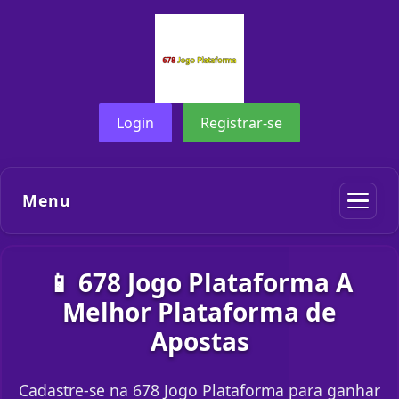
Login
Registrar-se
Menu
📱 678 Jogo Plataforma A
Melhor Plataforma de
Apostas
Cadastre-se na 678 Jogo Plataforma para ganhar