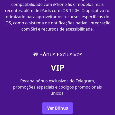
compatibilidade com iPhone 5s e modelos mais
recentes, além de iPads com iOS 12.0+. O aplicativo foi
otimizado para aproveitar os recursos específicos do
iOS, como o sistema de notificações nativo, integração
com Siri e recursos de acessibilidade.
🎁 Bônus Exclusivos
VIP
Receba bônus exclusivos do Telegram,
promoções especiais e códigos promocionais
únicos!
Ver Bônus