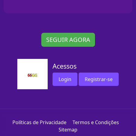
SEGUIR AGORA
Acessos
Login
Registrar-se
Políticas de Privacidade
Termos e Condições
Sitemap