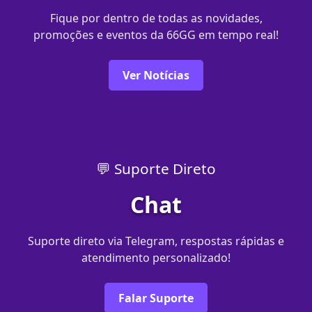
Fique por dentro de todas as novidades,
promoções e eventos da 66GG em tempo real!
Ver Notícias
💬 Suporte Direto
Chat
Suporte direto via Telegram, respostas rápidas e
atendimento personalizado!
Falar Suporte