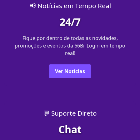
📢 Notícias em Tempo Real
24/7
Fique por dentro de todas as novidades,
promoções e eventos da 66Br Login em tempo
real!
Ver Notícias
💬 Suporte Direto
Chat