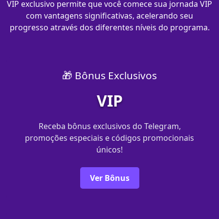
VIP exclusivo permite que você comece sua jornada VIP
com vantagens significativas, acelerando seu
progresso através dos diferentes níveis do programa.
🎁 Bônus Exclusivos
VIP
Receba bônus exclusivos do Telegram,
promoções especiais e códigos promocionais
únicos!
Ver Bônus