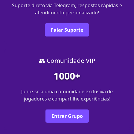
Suporte direto via Telegram, respostas rápidas e
atendimento personalizado!
Falar Suporte
👥 Comunidade VIP
1000+
Junte-se a uma comunidade exclusiva de
jogadores e compartilhe experiências!
Entrar Grupo