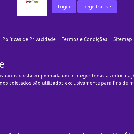
Login
Registrar-se
Políticas de Privacidade
Termos e Condições
Sitemap
de
s usuários e está empenhada em proteger todas as informaç
os coletados são utilizados exclusivamente para fins de m