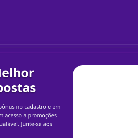
Melhor
postas
 bônus no cadastro e em
em acesso a promoções
ualável. Junte-se aos