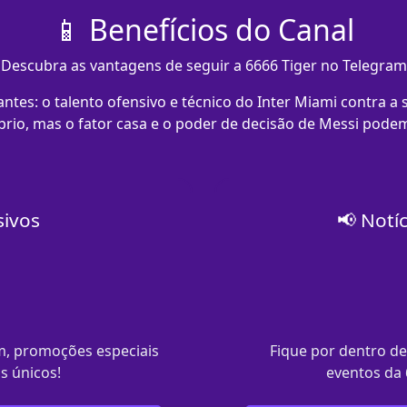
📱 Benefícios do Canal
Descubra as vantagens de seguir a 6666 Tiger no Telegram
tes: o talento ofensivo e técnico do Inter Miami contra a so
brio, mas o fator casa e o poder de decisão de Messi pode
sivos
📢 Notí
m, promoções especiais
Fique por dentro d
s únicos!
eventos da 