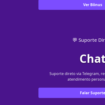
Ver Bônus
💬 Suporte Di
Cha
Suporte direto via Telegram, r
atendimento persona
Falar Suport