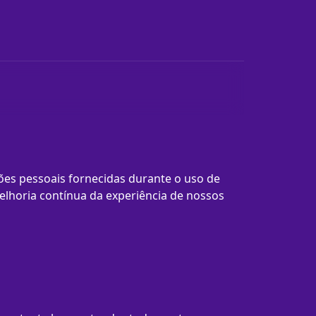
ões pessoais fornecidas durante o uso de
elhoria contínua da experiência de nossos