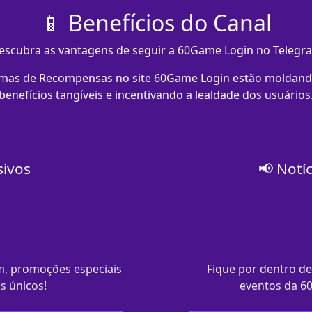
📱 Benefícios do Canal
escubra as vantagens de seguir a 60Game Login no Telegr
mas de Recompensas no site 60Game Login estão moldando 
benefícios tangíveis e incentivando a lealdade dos usuários
sivos
📢 Notí
m, promoções especiais
Fique por dentro d
s únicos!
eventos da 6