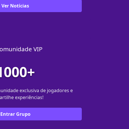
Ver Notícias
Comunidade VIP
1000+
unidade exclusiva de jogadores e
rtilhe experiências!
Entrar Grupo