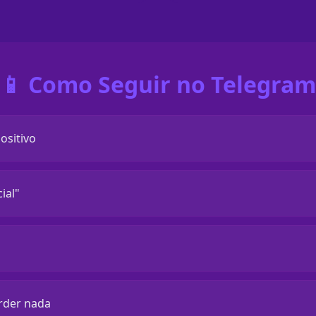
📱 Como Seguir no Telegram
ositivo
ial"
erder nada