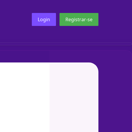
Login
Registrar-se