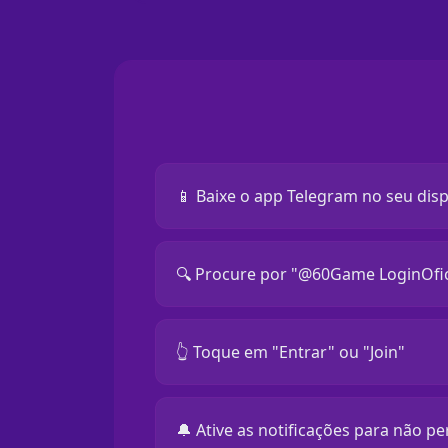
📱 Baixe o app Telegram no seu disp
🔍 Procure por "@60Game LoginOfic
👆 Toque em "Entrar" ou "Join"
🔔 Ative as notificações para não p