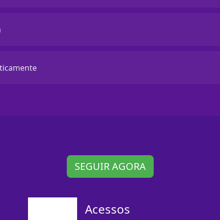
a
aticamente
SEGUIR AGORA
Acessos