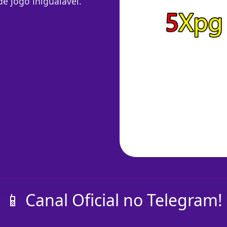
e jogo inigualável.
📱 Canal Oficial no Telegram!