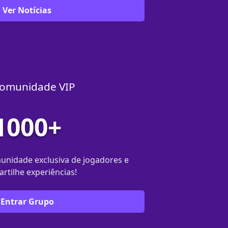
Ver Notícias
Comunidade VIP
1000+
unidade exclusiva de jogadores e
rtilhe experiências!
Entrar Grupo