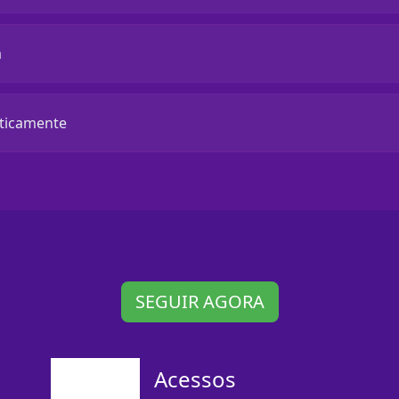
a
aticamente
SEGUIR AGORA
Acessos