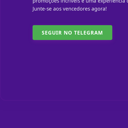
promoções incríveis e uma experiência d
Junte-se aos vencedores agora!
SEGUIR NO TELEGRAM