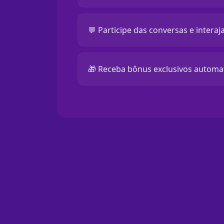
💬 Participe das conversas e interaj
🎁 Receba bônus exclusivos autom