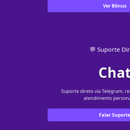
Ver Bônus
💬 Suporte Di
Cha
Suporte direto via Telegram, r
atendimento persona
Falar Suport