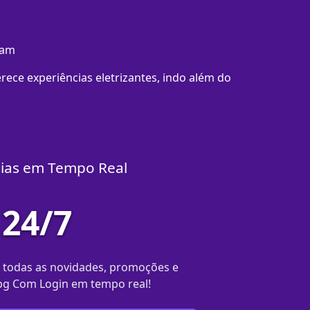
ram
ece experiências eletrizantes, indo além do
cias em Tempo Real
24/7
e todas as novidades, promoções e
pg Com Login em tempo real!