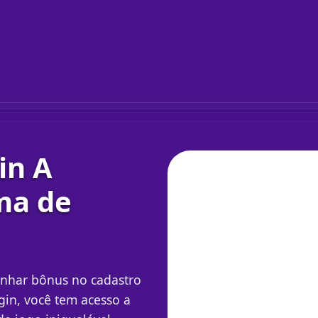
in A
ma de
anhar bônus no cadastro
in, você tem acesso a