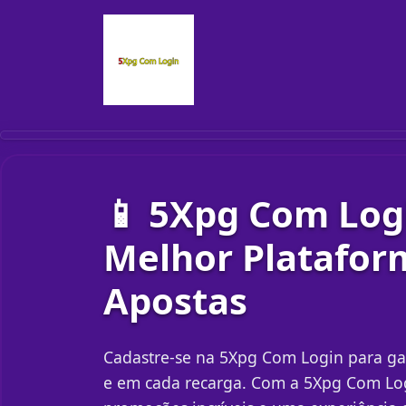
📱 5Xpg Com Log
Melhor Platafor
Apostas
Cadastre-se na 5Xpg Com Login para g
e em cada recarga. Com a 5Xpg Com Log