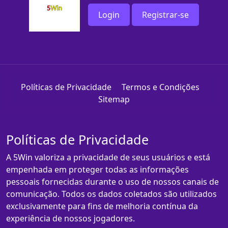
Login
Registrar-se
Políticas de Privacidade
Termos e Condições
Sitemap
Políticas de Privacidade
A 5Win valoriza a privacidade de seus usuários e está
empenhada em proteger todas as informações
pessoais fornecidas durante o uso de nossos canais de
comunicação. Todos os dados coletados são utilizados
exclusivamente para fins de melhoria contínua da
experiência de nossos jogadores.