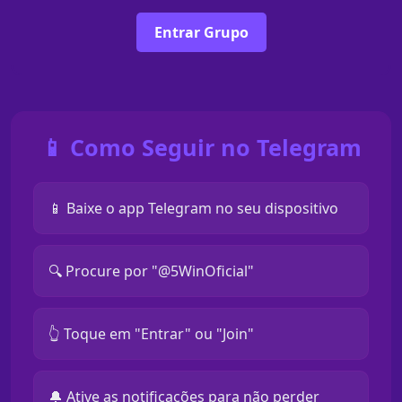
Entrar Grupo
📱 Como Seguir no Telegram
📱 Baixe o app Telegram no seu dispositivo
🔍 Procure por "@5WinOficial"
👆 Toque em "Entrar" ou "Join"
🔔 Ative as notificações para não perder