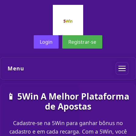
Login
Registrar-se
Menu
📱 5Win A Melhor Plataforma
de Apostas
Cadastre-se na 5Win para ganhar bônus no
cadastro e em cada recarga. Com a 5Win, você