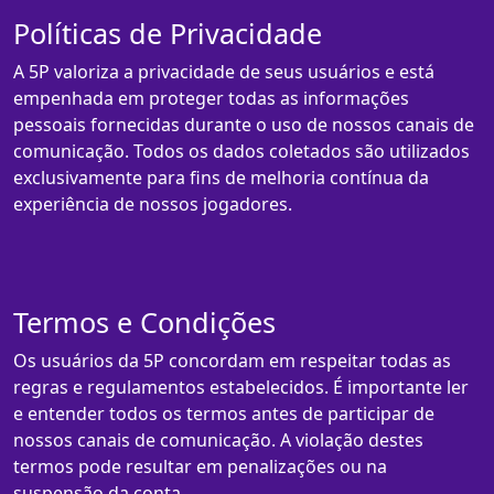
Políticas de Privacidade
A 5P valoriza a privacidade de seus usuários e está
empenhada em proteger todas as informações
pessoais fornecidas durante o uso de nossos canais de
comunicação. Todos os dados coletados são utilizados
exclusivamente para fins de melhoria contínua da
experiência de nossos jogadores.
Termos e Condições
Os usuários da 5P concordam em respeitar todas as
regras e regulamentos estabelecidos. É importante ler
e entender todos os termos antes de participar de
nossos canais de comunicação. A violação destes
termos pode resultar em penalizações ou na
suspensão da conta.