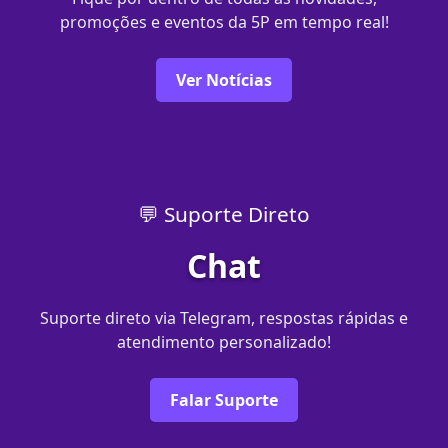
promoções e eventos da 5P em tempo real!
Ver Notícias
💬 Suporte Direto
Chat
Suporte direto via Telegram, respostas rápidas e
atendimento personalizado!
Falar Suporte