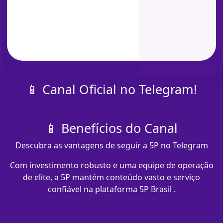
📱 Canal Oficial no Telegram!
📱 Benefícios do Canal
Descubra as vantagens de seguir a 5P no Telegram
Com investimento robusto e uma equipe de operação
de elite, a 5P mantém conteúdo vasto e serviço
confiável na plataforma 5P Brasil .