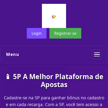
Login
Registrar-se
Menu
📱 5P A Melhor Plataforma de
Apostas
Cadastre-se na 5P para ganhar bônus no cadastro
e em cada recarga. Com a 5P, você tem acesso a