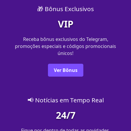
🎁 Bônus Exclusivos
VIP
Receba bônus exclusivos do Telegram,
promoções especiais e códigos promocionais
únicos!
Ver Bônus
📢 Notícias em Tempo Real
24/7
Fique por dentro de todas as novidades,