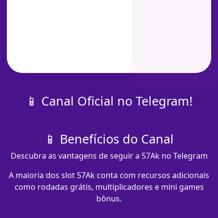
📱 Canal Oficial no Telegram!
📱 Benefícios do Canal
Descubra as vantagens de seguir a 57Ak no Telegram
A maioria dos slot 57Ak conta com recursos adicionais
como rodadas grátis, multiplicadores e mini games
bônus.