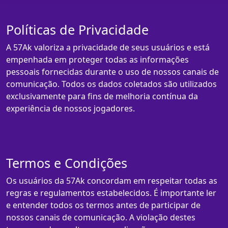
Políticas de Privacidade
A 57Ak valoriza a privacidade de seus usuários e está
empenhada em proteger todas as informações
pessoais fornecidas durante o uso de nossos canais de
comunicação. Todos os dados coletados são utilizados
exclusivamente para fins de melhoria contínua da
experiência de nossos jogadores.
Termos e Condições
Os usuários da 57Ak concordam em respeitar todas as
regras e regulamentos estabelecidos. É importante ler
e entender todos os termos antes de participar de
nossos canais de comunicação. A violação destes