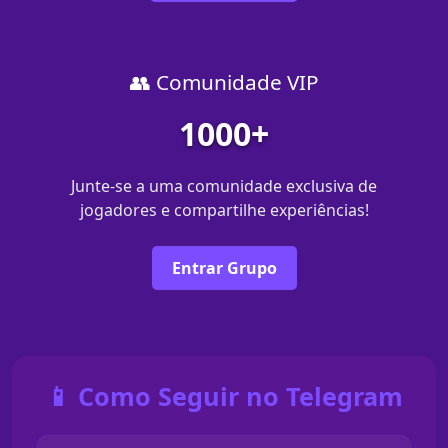
👥 Comunidade VIP
1000+
Junte-se a uma comunidade exclusiva de
jogadores e compartilhe experiências!
Entrar Grupo
📱 Como Seguir no Telegram