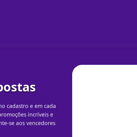
postas
no cadastro e em cada
promoções incríveis e
unte-se aos vencedores