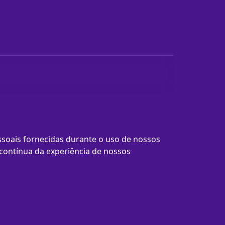
ssoais fornecidas durante o uso de nossos
 contínua da experiência de nossos