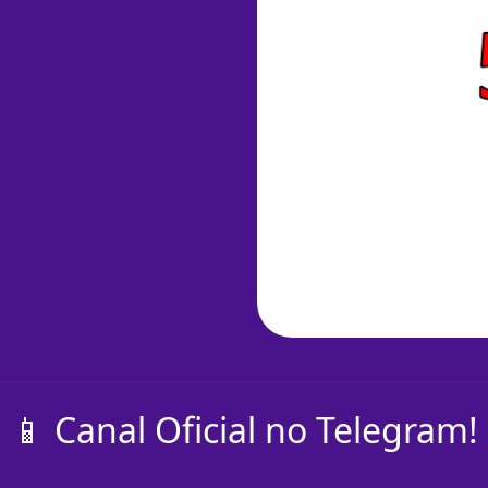
📱 Canal Oficial no Telegram!