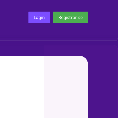
Login
Registrar-se