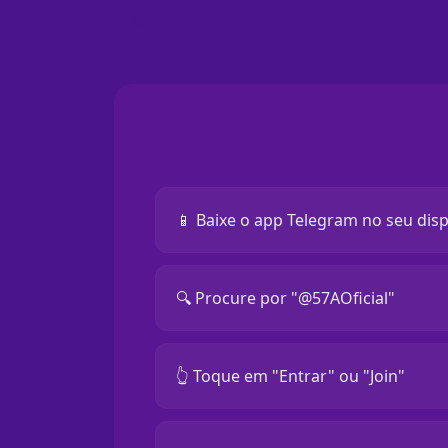
📱 Baixe o app Telegram no seu disp
🔍 Procure por "@57AOficial"
👆 Toque em "Entrar" ou "Join"