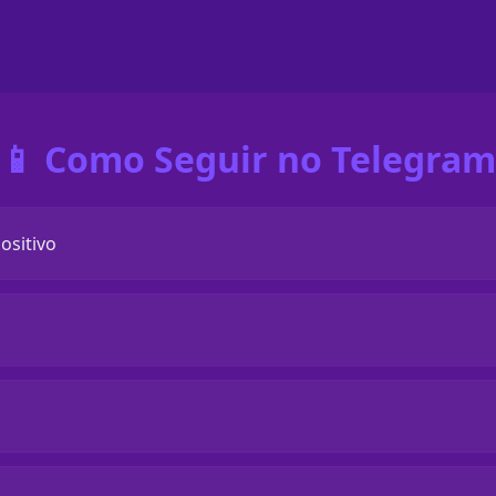
📱 Como Seguir no Telegram
ositivo