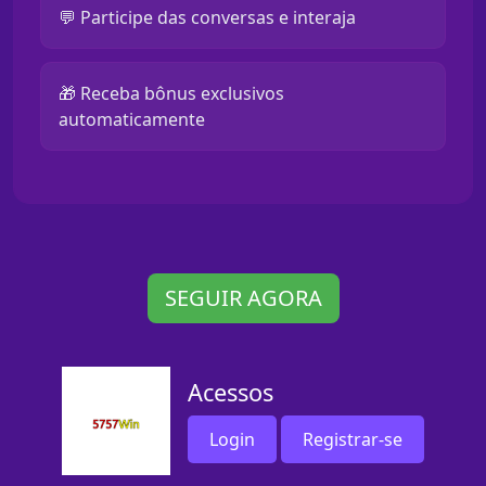
💬 Participe das conversas e interaja
🎁 Receba bônus exclusivos
automaticamente
SEGUIR AGORA
Acessos
Login
Registrar-se