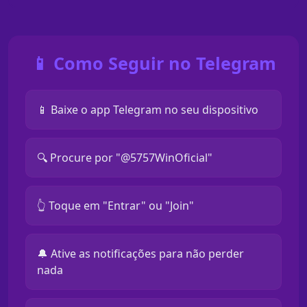
📱 Como Seguir no Telegram
📱 Baixe o app Telegram no seu dispositivo
🔍 Procure por "@5757WinOficial"
👆 Toque em "Entrar" ou "Join"
🔔 Ative as notificações para não perder
nada