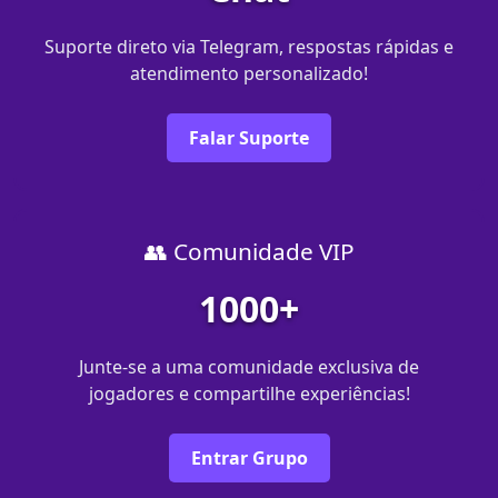
Suporte direto via Telegram, respostas rápidas e
atendimento personalizado!
Falar Suporte
👥 Comunidade VIP
1000+
Junte-se a uma comunidade exclusiva de
jogadores e compartilhe experiências!
Entrar Grupo