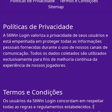
Políticas de Privacidade
Termos e Condições
Sitemap
Políticas de Privacidade
A 56Win Login valoriza a privacidade de seus usuários e
está empenhada em proteger todas as informações
pessoais fornecidas durante o uso de nossos canais de
comunicação. Todos os dados coletados são utilizados
exclusivamente para fins de melhoria contínua da
experiência de nossos jogadores.
Termos e Condições
Os usuários da 56Win Login concordam em respeitar
todas as regras e regulamentos estabelecidos. É