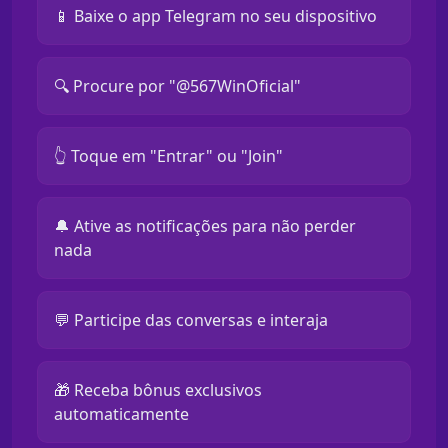
📱 Baixe o app Telegram no seu dispositivo
🔍 Procure por "@567WinOficial"
👆 Toque em "Entrar" ou "Join"
🔔 Ative as notificações para não perder
nada
💬 Participe das conversas e interaja
🎁 Receba bônus exclusivos
automaticamente