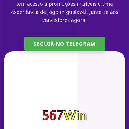
tem acesso a promoções incríveis e uma
experiência de jogo inigualável. Junte-se aos
vencedores agora!
SEGUIR NO TELEGRAM