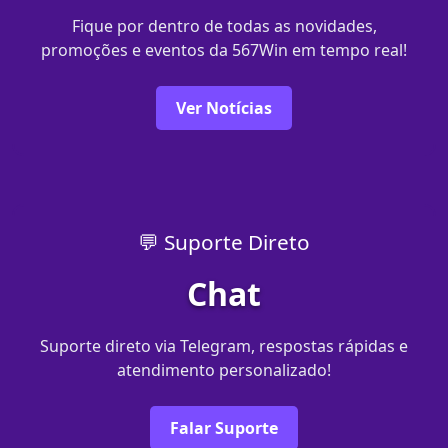
Fique por dentro de todas as novidades,
promoções e eventos da 567Win em tempo real!
Ver Notícias
💬 Suporte Direto
Chat
Suporte direto via Telegram, respostas rápidas e
atendimento personalizado!
Falar Suporte