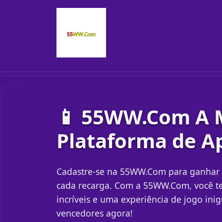
📱 55WW.Com A 
Plataforma de A
Cadastre-se na 55WW.Com para ganhar 
cada recarga. Com a 55WW.Com, você t
incríveis e uma experiência de jogo inig
vencedores agora!