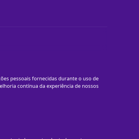
ões pessoais fornecidas durante o uso de
elhoria contínua da experiência de nossos