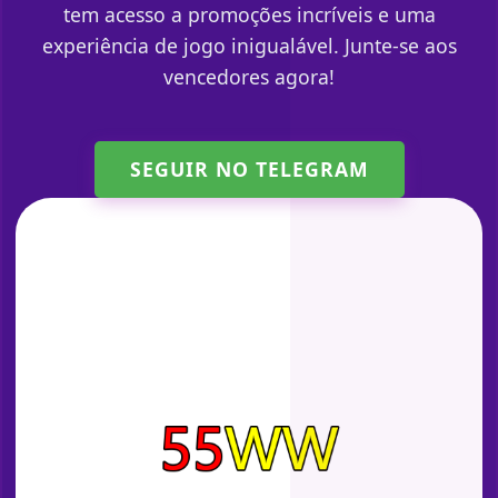
tem acesso a promoções incríveis e uma
experiência de jogo inigualável. Junte-se aos
vencedores agora!
SEGUIR NO TELEGRAM