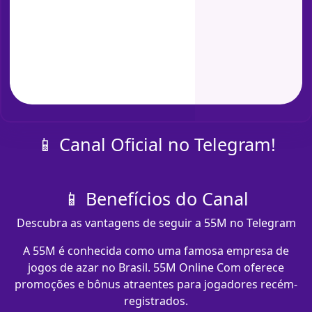
📱 Canal Oficial no Telegram!
📱 Benefícios do Canal
Descubra as vantagens de seguir a 55M no Telegram
A 55M é conhecida como uma famosa empresa de
jogos de azar no Brasil. 55M Online Com oferece
promoções e bônus atraentes para jogadores recém-
registrados.