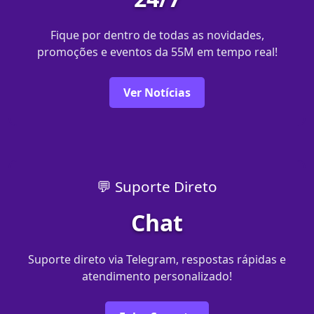
Fique por dentro de todas as novidades,
promoções e eventos da 55M em tempo real!
Ver Notícias
💬 Suporte Direto
Chat
Suporte direto via Telegram, respostas rápidas e
atendimento personalizado!