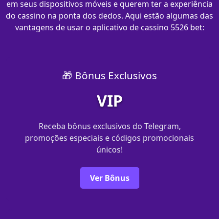
em seus dispositivos móveis e querem ter a experiência
do cassino na ponta dos dedos. Aqui estão algumas das
vantagens de usar o aplicativo de cassino 5526 bet:
🎁 Bônus Exclusivos
VIP
Receba bônus exclusivos do Telegram,
promoções especiais e códigos promocionais
únicos!
Ver Bônus