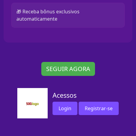
🎁 Receba bônus exclusivos
automaticamente
SEGUIR AGORA
Acessos
Login
Registrar-se