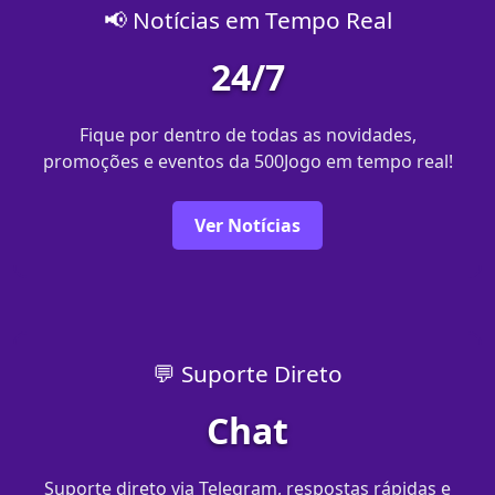
📢 Notícias em Tempo Real
24/7
Fique por dentro de todas as novidades,
promoções e eventos da 500Jogo em tempo real!
Ver Notícias
💬 Suporte Direto
Chat
Suporte direto via Telegram, respostas rápidas e