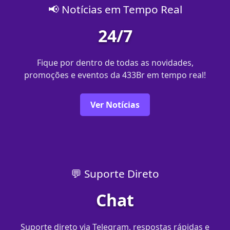
📢 Notícias em Tempo Real
24/7
Fique por dentro de todas as novidades,
promoções e eventos da 433Br em tempo real!
Ver Notícias
💬 Suporte Direto
Chat
Suporte direto via Telegram, respostas rápidas e