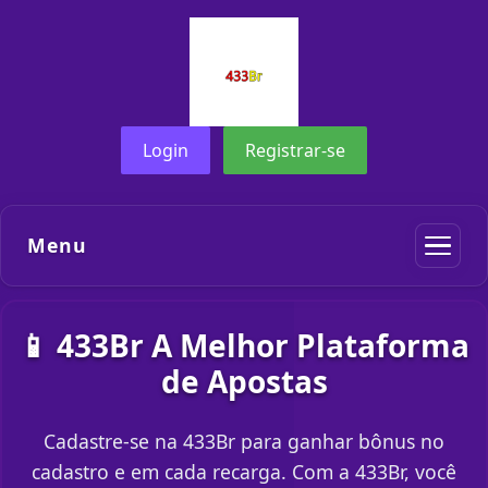
Login
Registrar-se
Menu
📱 433Br A Melhor Plataforma
de Apostas
Cadastre-se na 433Br para ganhar bônus no
cadastro e em cada recarga. Com a 433Br, você