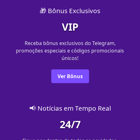
🎁 Bônus Exclusivos
VIP
Receba bônus exclusivos do Telegram,
promoções especiais e códigos promocionais
únicos!
Ver Bônus
📢 Notícias em Tempo Real
24/7