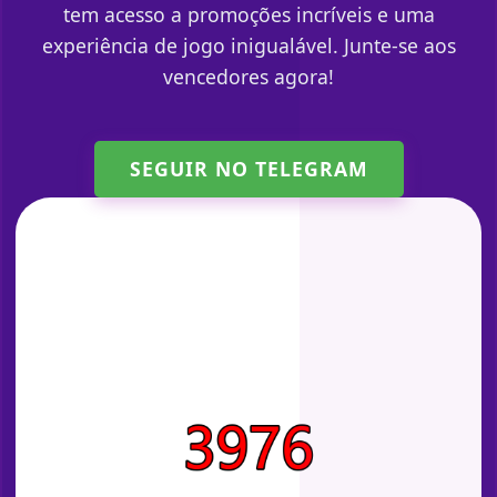
tem acesso a promoções incríveis e uma
experiência de jogo inigualável. Junte-se aos
vencedores agora!
SEGUIR NO TELEGRAM