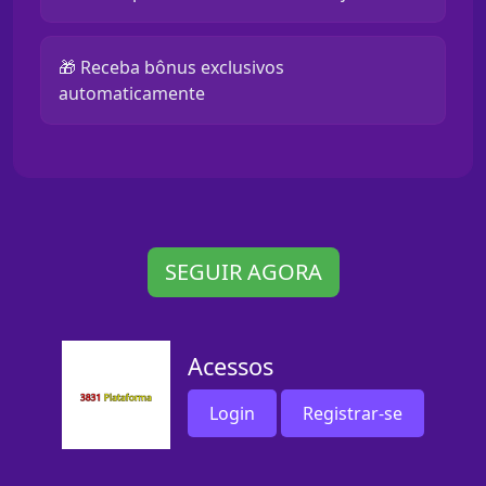
🎁 Receba bônus exclusivos
automaticamente
SEGUIR AGORA
Acessos
Login
Registrar-se