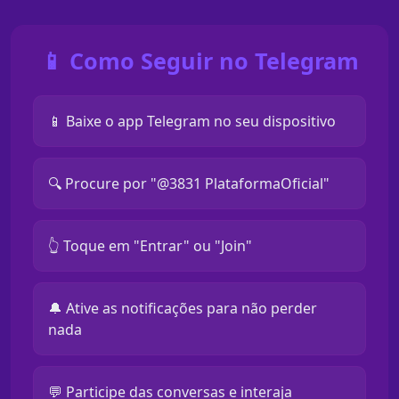
📱 Como Seguir no Telegram
📱 Baixe o app Telegram no seu dispositivo
🔍 Procure por "@3831 PlataformaOficial"
👆 Toque em "Entrar" ou "Join"
🔔 Ative as notificações para não perder
nada
💬 Participe das conversas e interaja