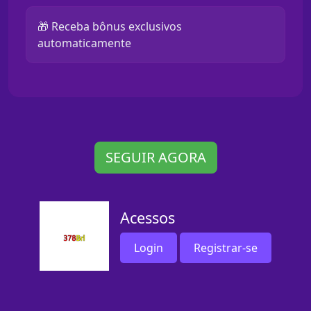
🎁 Receba bônus exclusivos
automaticamente
SEGUIR AGORA
Acessos
Login
Registrar-se