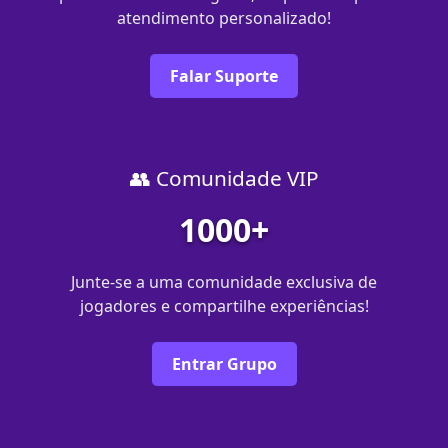
atendimento personalizado!
Falar Suporte
👥 Comunidade VIP
1000+
Junte-se a uma comunidade exclusiva de
jogadores e compartilhe experiências!
Entrar Grupo