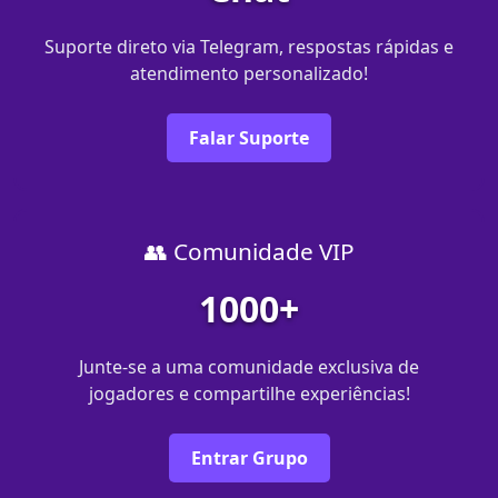
Suporte direto via Telegram, respostas rápidas e
atendimento personalizado!
Falar Suporte
👥 Comunidade VIP
1000+
Junte-se a uma comunidade exclusiva de
jogadores e compartilhe experiências!
Entrar Grupo