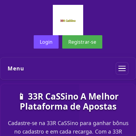
Login
Registrar-se
Menu
📱 33R CaSSino A Melhor
Plataforma de Apostas
Cadastre-se na 33R CaSSino para ganhar bônus
no cadastro e em cada recarga. Com a 33R