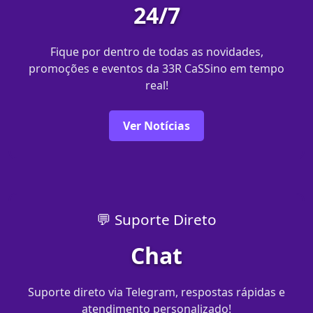
24/7
Fique por dentro de todas as novidades,
promoções e eventos da 33R CaSSino em tempo
real!
Ver Notícias
💬 Suporte Direto
Chat
Suporte direto via Telegram, respostas rápidas e
atendimento personalizado!