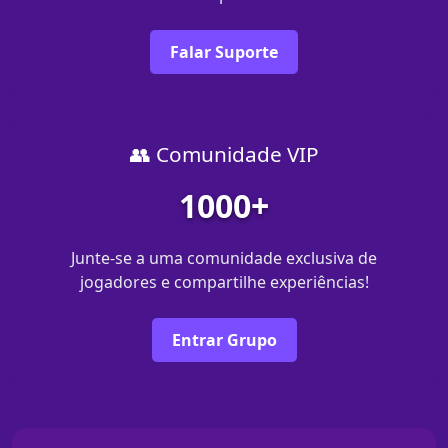
Falar Suporte
👥 Comunidade VIP
1000+
Junte-se a uma comunidade exclusiva de
jogadores e compartilhe experiências!
Entrar Grupo