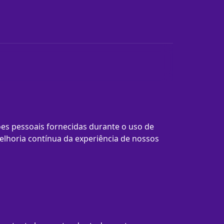
es pessoais fornecidas durante o uso de
elhoria contínua da experiência de nossos