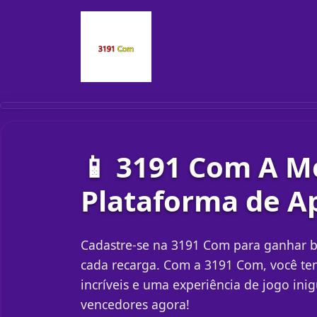
📱 3191 Com A M
Plataforma de A
Cadastre-se na 3191 Com para ganhar 
cada recarga. Com a 3191 Com, você t
incríveis e uma experiência de jogo inig
vencedores agora!