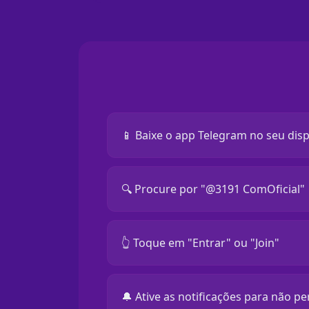
📱 Baixe o app Telegram no seu disp
🔍 Procure por "@3191 ComOficial"
👆 Toque em "Entrar" ou "Join"
🔔 Ative as notificações para não p