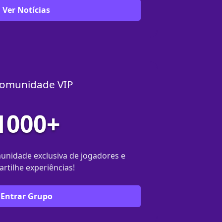
Ver Notícias
Comunidade VIP
1000+
unidade exclusiva de jogadores e
rtilhe experiências!
Entrar Grupo