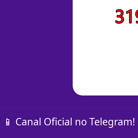
📱 Canal Oficial no Telegram!