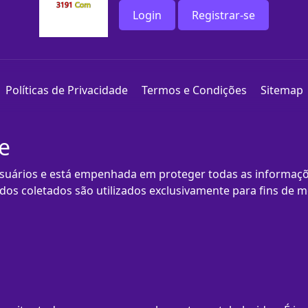
Login
Registrar-se
Políticas de Privacidade
Termos e Condições
Sitemap
de
 usuários e está empenhada em proteger todas as informaçõ
os coletados são utilizados exclusivamente para fins de m