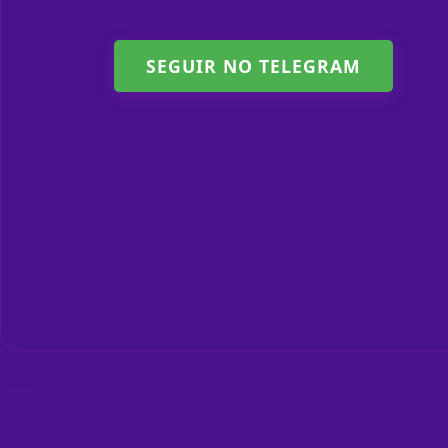
SEGUIR NO TELEGRAM