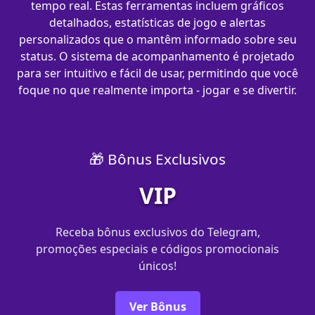
tempo real. Estas ferramentas incluem gráficos
detalhados, estatísticas de jogo e alertas
personalizados que o mantêm informado sobre seu
status. O sistema de acompanhamento é projetado
para ser intuitivo e fácil de usar, permitindo que você
foque no que realmente importa - jogar e se divertir.
🎁 Bônus Exclusivos
VIP
Receba bônus exclusivos do Telegram,
promoções especiais e códigos promocionais
únicos!
Ver Bônus