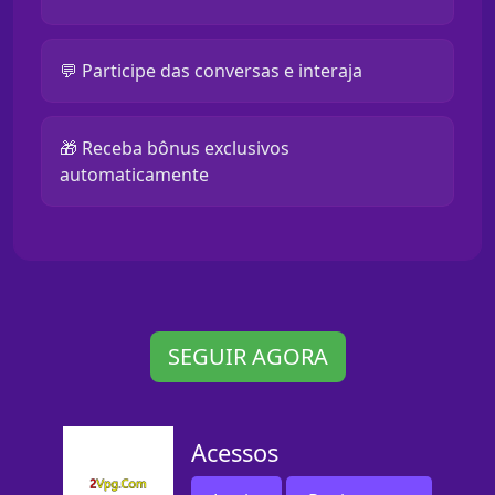
💬 Participe das conversas e interaja
🎁 Receba bônus exclusivos
automaticamente
SEGUIR AGORA
Acessos