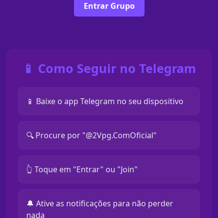
Entrar Grupo
📱 Como Seguir no Telegram
📱 Baixe o app Telegram no seu dispositivo
🔍 Procure por "@2Vpg.ComOficial"
👆 Toque em "Entrar" ou "Join"
🔔 Ative as notificações para não perder
nada