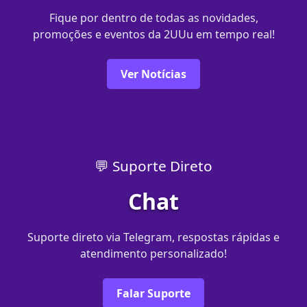
Fique por dentro de todas as novidades,
promoções e eventos da 2UUu em tempo real!
Ver Notícias
💬 Suporte Direto
Chat
Suporte direto via Telegram, respostas rápidas e
atendimento personalizado!
Falar Suporte