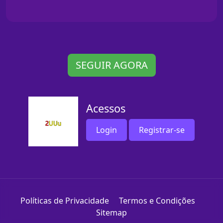
SEGUIR AGORA
Acessos
Login
Registrar-se
Políticas de Privacidade
Termos e Condições
Sitemap