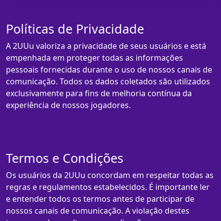
Políticas de Privacidade
A 2UUu valoriza a privacidade de seus usuários e está
empenhada em proteger todas as informações
pessoais fornecidas durante o uso de nossos canais de
comunicação. Todos os dados coletados são utilizados
exclusivamente para fins de melhoria contínua da
experiência de nossos jogadores.
Termos e Condições
Os usuários da 2UUu concordam em respeitar todas as
regras e regulamentos estabelecidos. É importante ler
e entender todos os termos antes de participar de
nossos canais de comunicação. A violação destes