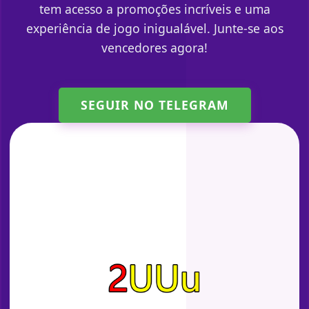
tem acesso a promoções incríveis e uma
experiência de jogo inigualável. Junte-se aos
vencedores agora!
SEGUIR NO TELEGRAM