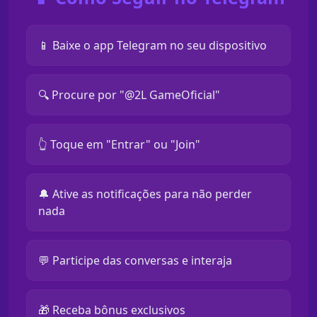
📱 Baixe o app Telegram no seu dispositivo
🔍 Procure por "@2L GameOficial"
👆 Toque em "Entrar" ou "Join"
🔔 Ative as notificações para não perder
nada
💬 Participe das conversas e interaja
🎁 Receba bônus exclusivos