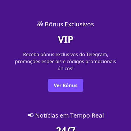
🎁 Bônus Exclusivos
VIP
Receba bônus exclusivos do Telegram,
promoções especiais e códigos promocionais
únicos!
Ver Bônus
📢 Notícias em Tempo Real
24/7