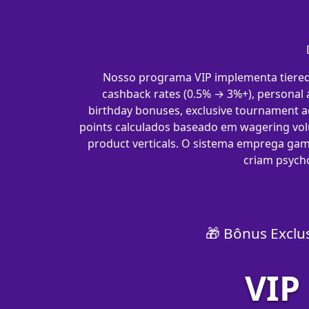
Nosso programa VIP implementa tiered l
cashback rates (0.5% → 3%+), personal 
birthday bonuses, exclusive tournament ac
points calculados baseado em wagering volu
product verticals. O sistema emprega gami
criam psych
🎁 Bônus Exclu
VIP