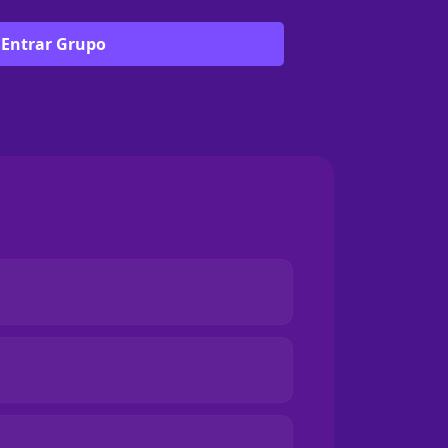
Entrar Grupo