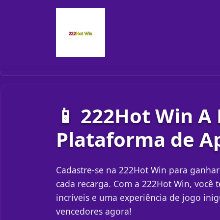
📱 222Hot Win A
Plataforma de A
Cadastre-se na 222Hot Win para ganhar
cada recarga. Com a 222Hot Win, você 
incríveis e uma experiência de jogo inig
vencedores agora!