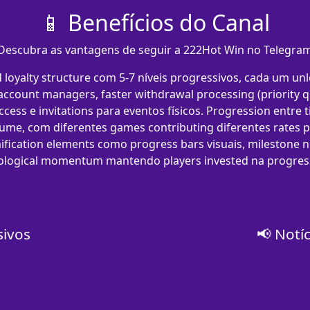
📱 Benefícios do Canal
Descubra as vantagens de seguir a 222Hot Win no Telegra
oyalty structure com 5-7 níveis progressivos, cada um unl
account managers, faster withdrawal processing (priority qu
cess e invitations para eventos físicos. Progression entr
me, com diferentes games contributing diferentes rates p
fication elements como progress bars visuais, milestone no
ological momentum mantendo players invested na progress
sivos
📢 Notí