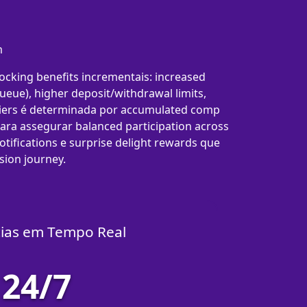
m
ocking benefits incrementais: increased
eue), higher deposit/withdrawal limits,
e tiers é determinada por accumulated comp
ara assegurar balanced participation across
tifications e surprise delight rewards que
ion journey.
cias em Tempo Real
24/7