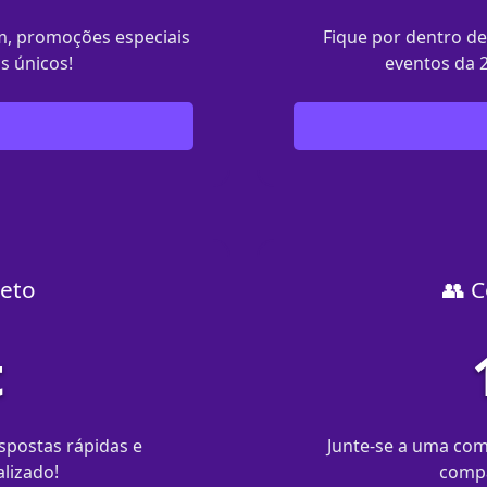
m, promoções especiais
Fique por dentro d
s únicos!
eventos da 
reto
👥 
t
espostas rápidas e
Junte-se a uma com
lizado!
compa