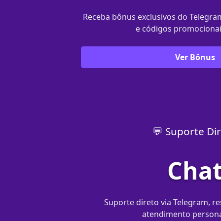
Receba bônus exclusivos do Telegra
e códigos promocionai
Ver Bônus
💬 Suporte Di
Cha
Suporte direto via Telegram, r
atendimento persona