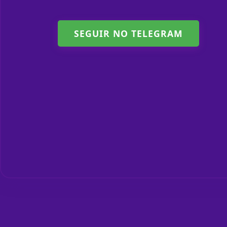
SEGUIR NO TELEGRAM