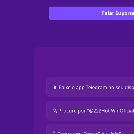
Falar Suport
📱 Baixe o app Telegram no seu disp
🔍 Procure por "@222Hot WinOficial