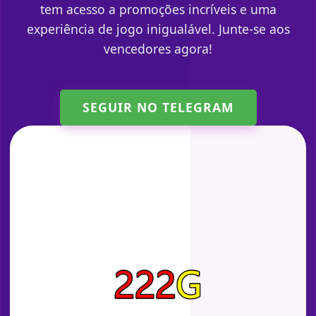
tem acesso a promoções incríveis e uma
experiência de jogo inigualável. Junte-se aos
vencedores agora!
SEGUIR NO TELEGRAM