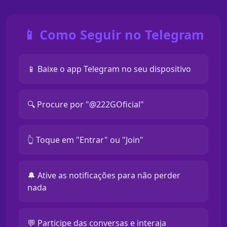
📱 Como Seguir no Telegram
📱 Baixe o app Telegram no seu dispositivo
🔍 Procure por "@222GOficial"
👆 Toque em "Entrar" ou "Join"
🔔 Ative as notificações para não perder
nada
💬 Participe das conversas e interaja