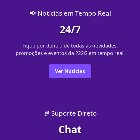
📢 Notícias em Tempo Real
24/7
Fique por dentro de todas as novidades,
promoções e eventos da 222G em tempo real!
Ver Notícias
💬 Suporte Direto
Chat