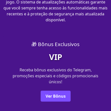
jogo. O sistema de atualizações automáticas garante
que você sempre tenha acesso às funcionalidades mais
recentes e à proteção de segurança mais atualizada
disponível.
🎁 Bônus Exclusivos
VIP
Receba bônus exclusivos do Telegram,
promoções especiais e códigos promocionais
únicos!
Ver Bônus