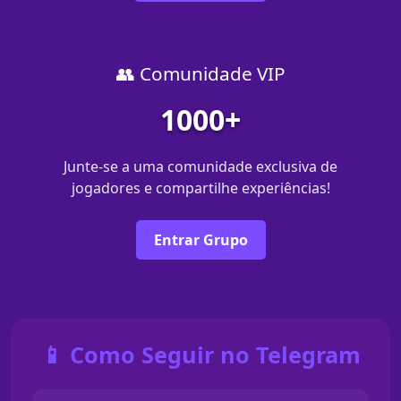
👥 Comunidade VIP
1000+
Junte-se a uma comunidade exclusiva de
jogadores e compartilhe experiências!
Entrar Grupo
📱 Como Seguir no Telegram