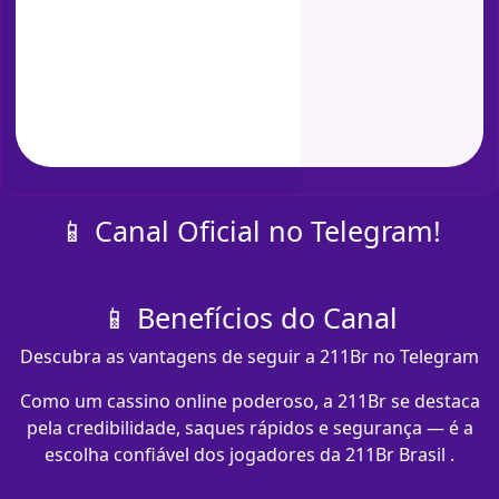
📱 Canal Oficial no Telegram!
📱 Benefícios do Canal
Descubra as vantagens de seguir a 211Br no Telegram
Como um cassino online poderoso, a 211Br se destaca
pela credibilidade, saques rápidos e segurança — é a
escolha confiável dos jogadores da 211Br Brasil .