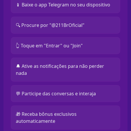
📱 Baixe o app Telegram no seu dispositivo
🔍 Procure por "@211BrOficial"
👆 Toque em "Entrar" ou "Join"
🔔 Ative as notificações para não perder
nada
💬 Participe das conversas e interaja
🎁 Receba bônus exclusivos
automaticamente