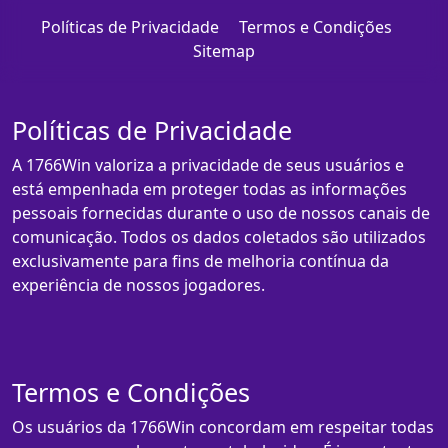
Políticas de Privacidade
Termos e Condições
Sitemap
Políticas de Privacidade
A 1766Win valoriza a privacidade de seus usuários e
está empenhada em proteger todas as informações
pessoais fornecidas durante o uso de nossos canais de
comunicação. Todos os dados coletados são utilizados
exclusivamente para fins de melhoria contínua da
experiência de nossos jogadores.
Termos e Condições
Os usuários da 1766Win concordam em respeitar todas