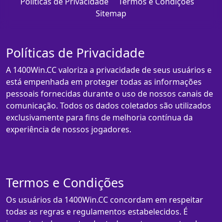
Políticas de Privacidade
Termos e Condições
Sitemap
Políticas de Privacidade
A 1400Win.CC valoriza a privacidade de seus usuários e
está empenhada em proteger todas as informações
pessoais fornecidas durante o uso de nossos canais de
comunicação. Todos os dados coletados são utilizados
exclusivamente para fins de melhoria contínua da
experiência de nossos jogadores.
Termos e Condições
Os usuários da 1400Win.CC concordam em respeitar
todas as regras e regulamentos estabelecidos. É