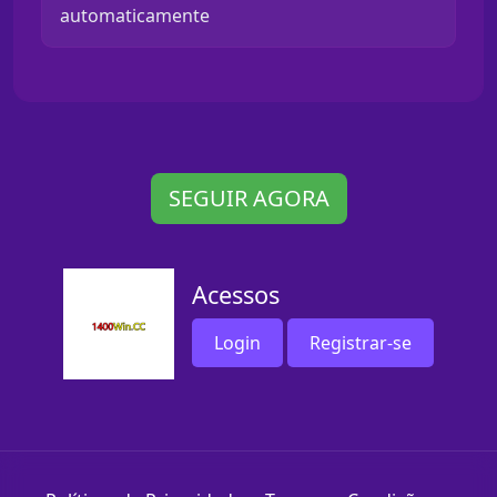
automaticamente
SEGUIR AGORA
Acessos
Login
Registrar-se