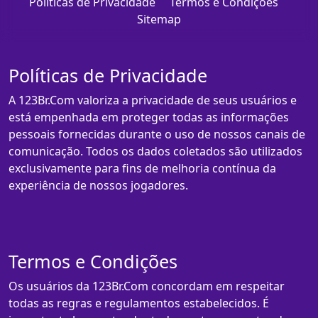
Políticas de Privacidade
Termos e Condições
Sitemap
Políticas de Privacidade
A 123Br.Com valoriza a privacidade de seus usuários e
está empenhada em proteger todas as informações
pessoais fornecidas durante o uso de nossos canais de
comunicação. Todos os dados coletados são utilizados
exclusivamente para fins de melhoria contínua da
experiência de nossos jogadores.
Termos e Condições
Os usuários da 123Br.Com concordam em respeitar
todas as regras e regulamentos estabelecidos. É