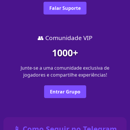
Falar Suporte
👥 Comunidade VIP
1000+
Junte-se a uma comunidade exclusiva de
jogadores e compartilhe experiências!
Entrar Grupo
📱 Como Seguir no Telegram