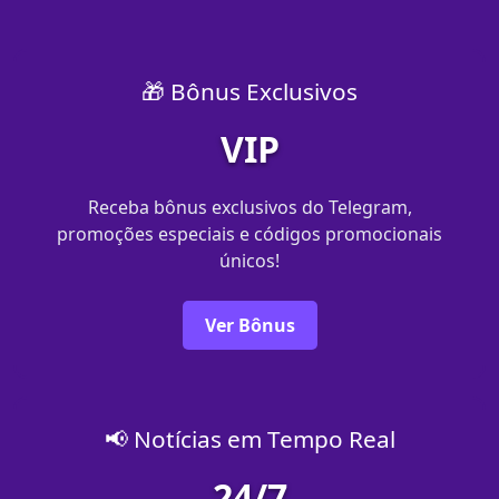
🎁 Bônus Exclusivos
VIP
Receba bônus exclusivos do Telegram,
promoções especiais e códigos promocionais
únicos!
Ver Bônus
📢 Notícias em Tempo Real
24/7