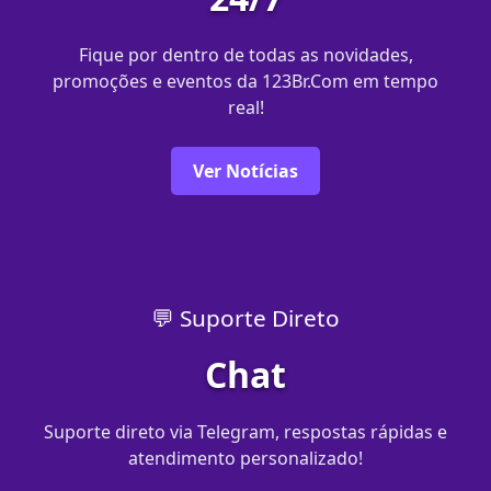
Fique por dentro de todas as novidades,
promoções e eventos da 123Br.Com em tempo
real!
Ver Notícias
💬 Suporte Direto
Chat
Suporte direto via Telegram, respostas rápidas e
atendimento personalizado!