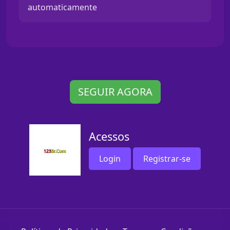
automaticamente
SEGUIR AGORA
Acessos
Login
Registrar-se